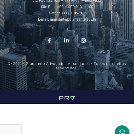
Av. Paulista, 925 – 13º Andar – Bela Vista
São Paulo/SP – CEP 01311-100
Telefone: (11) 3105-1612
E-mail:
giansante@giansante.adv.br
Ⓒ 2021 - Giansante Advogados Associados - Todos os direitos
reservados.