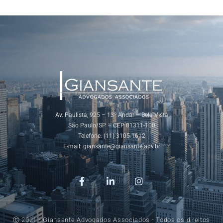
Av. Paulista, 925 – 13º Andar – Bela Vista
São Paulo/SP – CEP 01311-100
Telefone: (11) 3105-1612
E-mail:
giansante@giansante.adv.br
Ⓒ 2021 - Giansante Advogados Associados - Todos os direitos