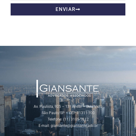
ENVIAR
Av. Paulista, 925 – 13º Andar – Bela Vista
São Paulo/SP – CEP 01311-100
Telefone: (11) 3105-1612
E-mail:
giansante@giansante.adv.br