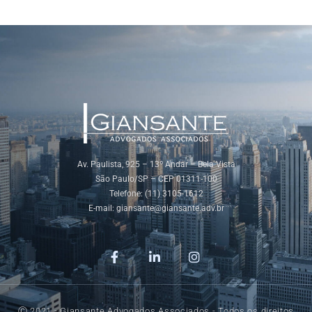
Av. Paulista, 925 – 13º Andar – Bela Vista
São Paulo/SP – CEP 01311-100
Telefone: (11) 3105-1612
E-mail:
giansante@giansante.adv.br
Ⓒ 2021 - Giansante Advogados Associados - Todos os direitos