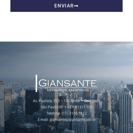
ENVIAR
Av. Paulista, 925 – 13º Andar – Bela Vista
São Paulo/SP – CEP 01311-100
Telefone: (11) 3105-1612
E-mail:
giansante@giansante.adv.br