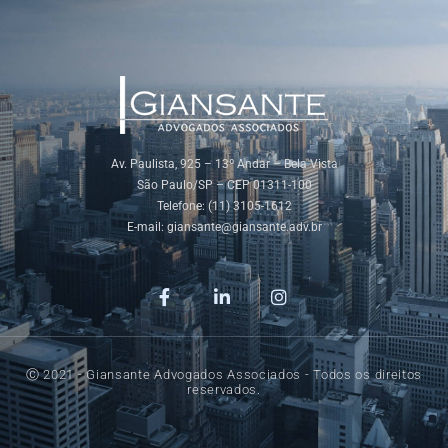
Av. Paulista, 925 – 13º Andar – Bela Vista
São Paulo/SP – CEP 01311-100
Telefone: (11) 3105-1612
E-mail:
giansante@giansante.adv.br
Ⓒ 2021 - Giansante Advogados Associados - Todos os direitos
reservados.