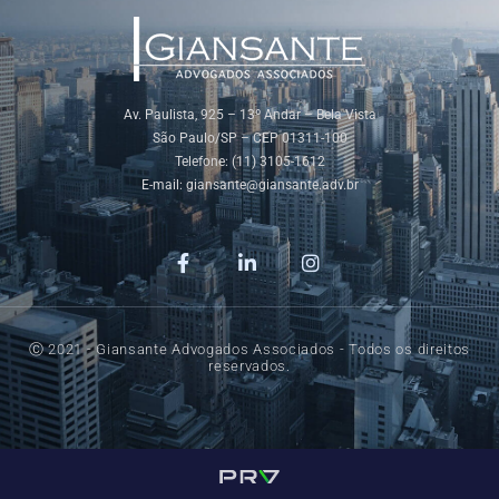
Av. Paulista, 925 – 13º Andar – Bela Vista
São Paulo/SP – CEP 01311-100
Telefone: (11) 3105-1612
E-mail:
giansante@giansante.adv.br
Ⓒ 2021 - Giansante Advogados Associados - Todos os direitos
reservados.