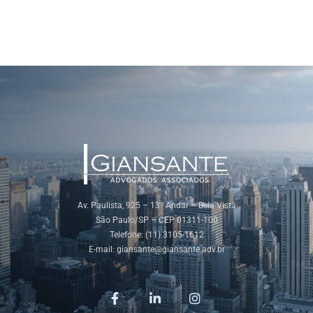
Av. Paulista, 925 – 13º Andar – Bela Vista
São Paulo/SP – CEP 01311-100
Telefone: (11) 3105-1612
E-mail:
giansante@giansante.adv.br