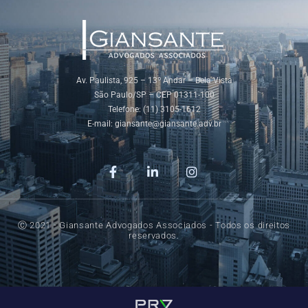
Av. Paulista, 925 – 13º Andar – Bela Vista
São Paulo/SP – CEP 01311-100
Telefone: (11) 3105-1612
E-mail:
giansante@giansante.adv.br
Ⓒ 2021 - Giansante Advogados Associados - Todos os direitos
reservados.