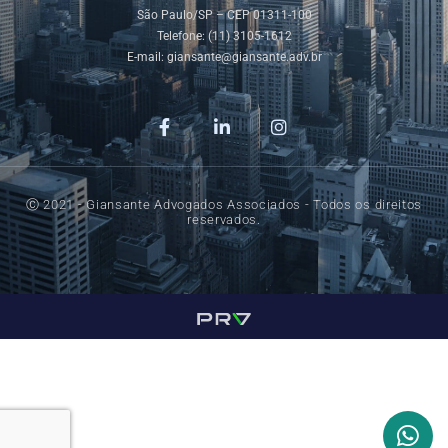
São Paulo/SP – CEP 01311-100
Telefone: (11) 3105-1612
E-mail:
giansante@giansante.adv.br
Ⓒ 2021 - Giansante Advogados Associados - Todos os direitos
reservados.