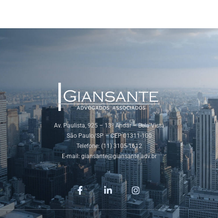
Av. Paulista, 925 – 13º Andar – Bela Vista
São Paulo/SP – CEP 01311-100
Telefone: (11) 3105-1612
E-mail:
giansante@giansante.adv.br