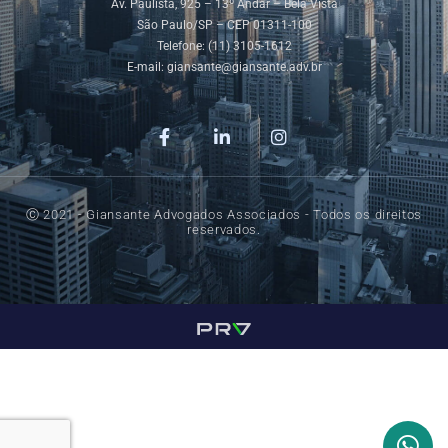
Av. Paulista, 925 – 13º Andar – Bela Vista
São Paulo/SP – CEP 01311-100
Telefone: (11) 3105-1612
E-mail:
giansante@giansante.adv.br
Ⓒ 2021 - Giansante Advogados Associados - Todos os direitos
reservados.