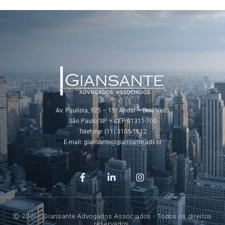
Av. Paulista, 925 – 13º Andar – Bela Vista
São Paulo/SP – CEP 01311-100
Telefone: (11) 3105-1612
E-mail:
giansante@giansante.adv.br
Ⓒ 2021 - Giansante Advogados Associados - Todos os direitos
reservados.