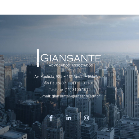
Av. Paulista, 925 – 13º Andar – Bela Vista
São Paulo/SP – CEP 01311-100
Telefone: (11) 3105-1612
E-mail:
giansante@giansante.adv.br