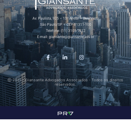
Av. Paulista, 925 – 13º Andar – Bela Vista
São Paulo/SP – CEP 01311-100
Telefone: (11) 3105-1612
E-mail:
giansante@giansante.adv.br
Ⓒ 2021 - Giansante Advogados Associados - Todos os direitos
reservados.