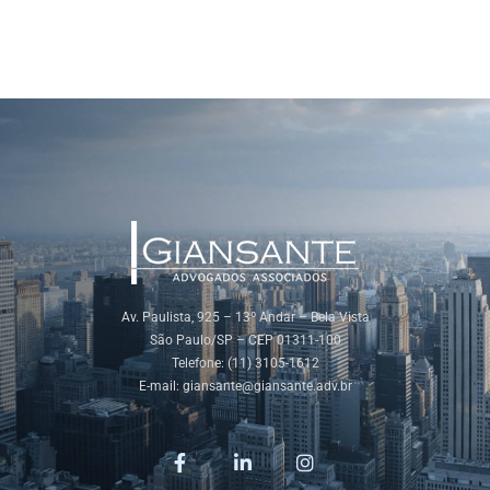
Av. Paulista, 925 – 13º Andar – Bela Vista
São Paulo/SP – CEP 01311-100
Telefone: (11) 3105-1612
E-mail:
giansante@giansante.adv.br