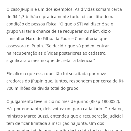
O caso JPupin é um dos exemplos. As dívidas somam cerca
de R$ 1,3 bilhão e praticamente tudo foi constituído na
condição de pessoa física. “O que o STJ vai dizer é se o
grupo vai ter a chance de se recuperar ou não”, diz o
consultor Haroldo Filho, da Fource Consultoria, que
assessora o JPupin. “Se decidir que só podem entrar
na recuperação as dívidas posteriores ao cadastro,
significará o mesmo que decretar a falência.”
Ele afirma que essa questão foi suscitada por nove
credores do JPupin que, juntos, respondem por cerca de R$
700 milhões da dívida total do grupo.
O julgamento teve início no mês de junho (REsp 1800032).
Há, por enquanto, dois votos: um para cada lado. O relator,
ministro Marco Buzzi, entendeu que a recuperação judicial
tem de ficar limitada à inscrição na Junta. Um dos
argumentos foi de que a partir desta data teria sido criado