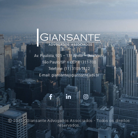
Av. Paulista, 925 – 13º Andar – Bela Vista
São Paulo/SP – CEP 01311-100
Telefone: (11) 3105-1612
E-mail:
giansante@giansante.adv.br
Ⓒ 2021 - Giansante Advogados Associados - Todos os direitos
reservados.