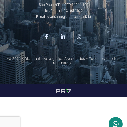
São Paulo/SP – CEP 01311-100
Telefone: (11) 3105-1612
E-mail:
giansante@giansante.adv.br
Ⓒ 2021 - Giansante Advogados Associados - Todos os direitos
reservados.