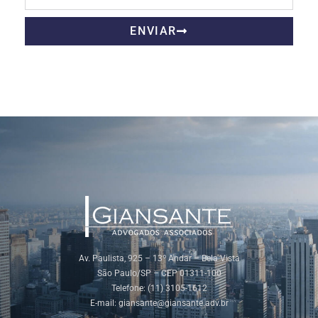
ENVIAR
Av. Paulista, 925 – 13º Andar – Bela Vista
São Paulo/SP – CEP 01311-100
Telefone: (11) 3105-1612
E-mail:
giansante@giansante.adv.br