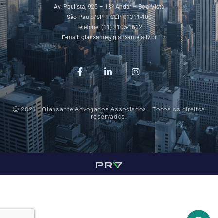
Av. Paulista, 925 – 13º Andar – Bela Vista
São Paulo/SP – CEP 01311-100
Telefone: (11) 3105-1612
E-mail:
giansante@giansante.adv.br
Ⓒ 2021 - Giansante Advogados Associados - Todos os direitos
reservados.