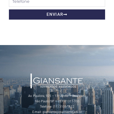
ENVIAR
Av. Paulista, 925 – 13º Andar – Bela Vista
São Paulo/SP – CEP 01311-100
Telefone: (11) 3105-1612
E-mail:
giansante@giansante.adv.br