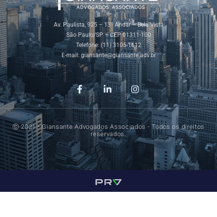
Av. Paulista, 925 – 13º Andar – Bela Vista
São Paulo/SP – CEP 01311-100
Telefone: (11) 3105-1612
E-mail:
giansante@giansante.adv.br
Ⓒ 2021 - Giansante Advogados Associados - Todos os direitos
reservados.